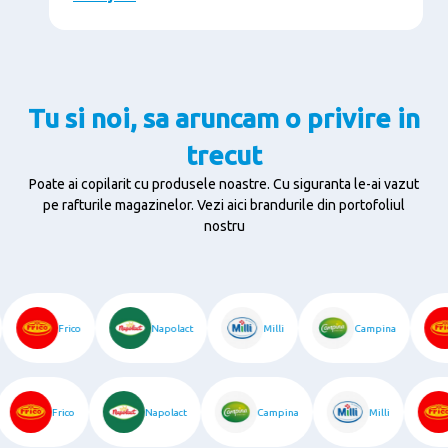
Tu si noi, sa aruncam o privire in
trecut
Poate ai copilarit cu produsele noastre. Cu siguranta le-ai vazut
pe rafturile magazinelor.
Vezi aici brandurile din portofoliul
nostru
Frico
Napolact
Milli
Campina
Frico
Napolact
Campina
Milli