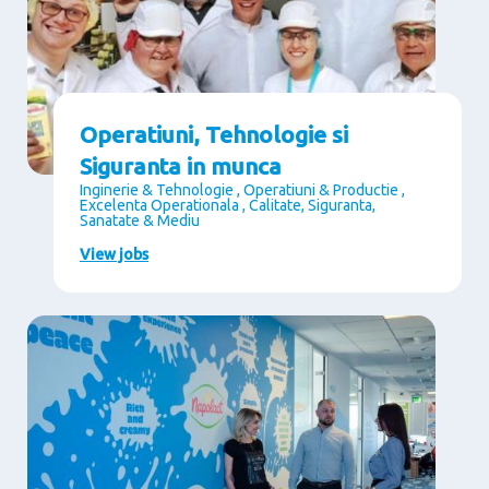
Operatiuni, Tehnologie si
Siguranta in munca
Inginerie & Tehnologie , Operatiuni & Productie ,
Excelenta Operationala , Calitate, Siguranta,
Sanatate & Mediu
View jobs