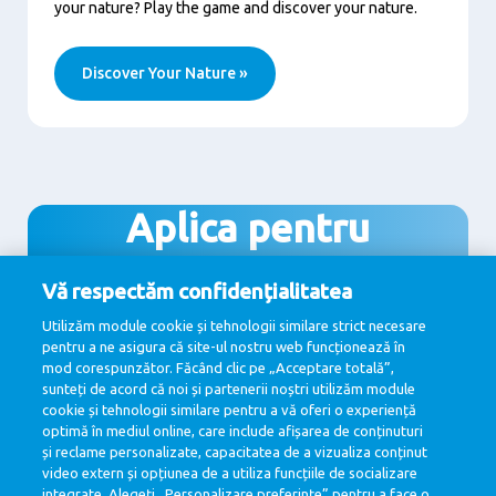
your nature? Play the game and discover your nature.
Discover Your Nature »
Aplica pentru
#unjobcareconteaza,
Vă respectăm confidențialitatea
#asacumsecuvine
Utilizăm module cookie și tehnologii similare strict necesare
pentru a ne asigura că site-ul nostru web funcționează în
mod corespunzător. Făcând clic pe „Acceptare totală”,
sunteți de acord că noi și partenerii noștri utilizăm module
cookie și tehnologii similare pentru a vă oferi o experiență
Vezi toate pozitiile disponibile
optimă în mediul online, care include afișarea de conținuturi
și reclame personalizate, capacitatea de a vizualiza conținut
video extern și opțiunea de a utiliza funcțiile de socializare
integrate. Alegeți „Personalizare preferințe” pentru a face o