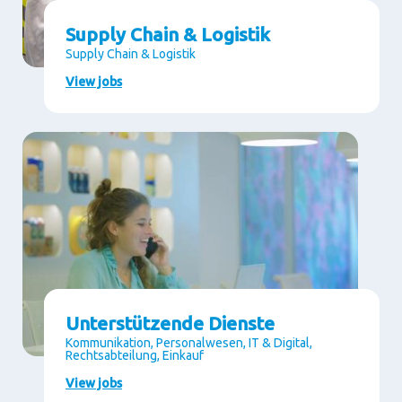
Supply Chain & Logistik
Supply Chain & Logistik
View jobs
Unterstützende Dienste
Kommunikation, Personalwesen, IT & Digital,
Rechtsabteilung, Einkauf
View jobs