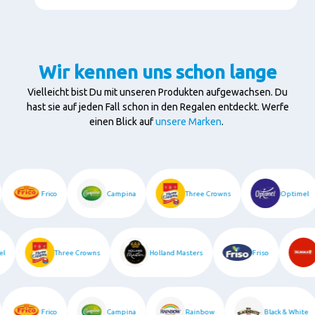
Wir kennen uns schon lange
Vielleicht bist Du mit unseren Produkten aufgewachsen. Du
hast sie auf jeden Fall schon in den Regalen entdeckt.
Werfe
einen Blick auf
unsere Marken
.
Frico
Campina
Three Crowns
Optimel
l
Three Crowns
Holland Masters
Friso
Frico
Campina
Rainbow
Black & White