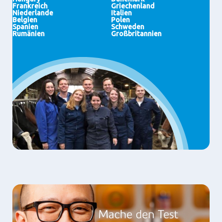
Pakistan
Philippinen
Frankreich
Griechenland
Vietnam
China
Niederlande
Italien
Saudi Arabien
Singapur
Belgien
Polen
Vereinigte Arabische Emirate
Neuseeland
Spanien
Schweden
Rumänien
Großbritannien