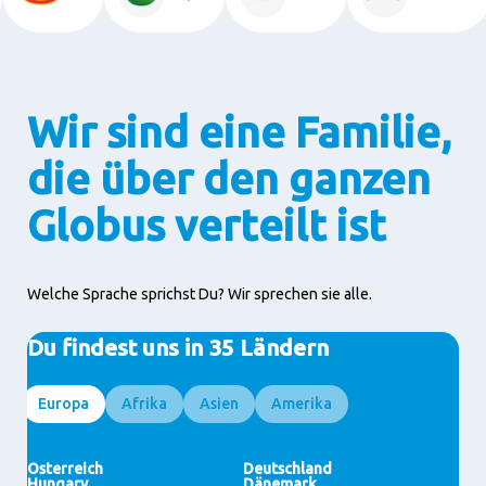
Wir sind eine Familie,
die über den ganzen
Globus verteilt ist
Welche Sprache sprichst Du? Wir sprechen sie alle.
Du findest uns in 35 Ländern
Europa
Afrika
Asien
Amerika
Ägypten
Indonesien
Brasilien
Ghana
Hongkong
Vereinigte Staaten
Ivory Coast
Marokko
(Sonderverwaltungszone)
Nigeria
Malaysia
Indien
Österreich
Deutschland
Japan
Thailand
Hungary
Dänemark