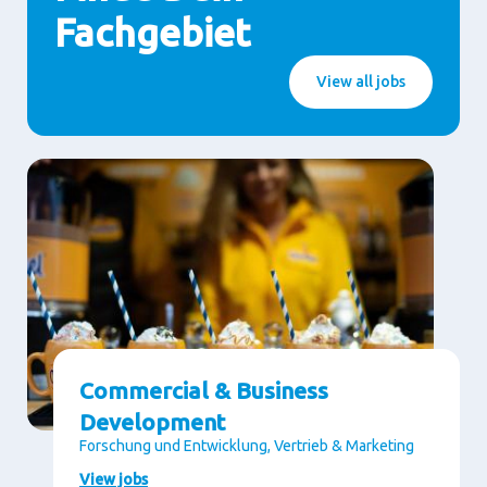
Fachgebiet
View all jobs
Commercial & Business
Development
Forschung und Entwicklung, Vertrieb & Marketing
View jobs