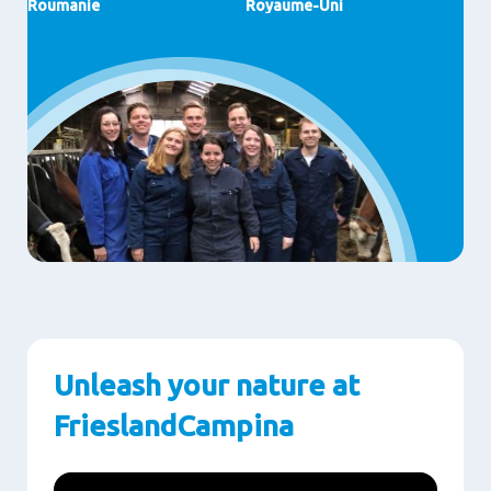
Roumanie
Royaume-Uni
Unleash your nature at
FrieslandCampina