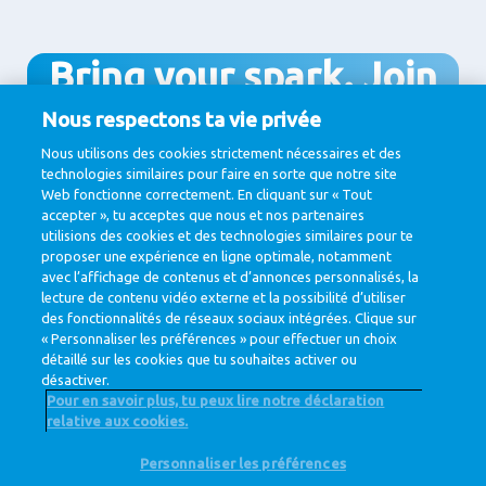
Bring your spark. Join
us. Grow with us.
Nous respectons ta vie privée
Nous utilisons des cookies strictement nécessaires et des
technologies similaires pour faire en sorte que notre site
Web fonctionne correctement. En cliquant sur « Tout
accepter », tu acceptes que nous et nos partenaires
Join us!
utilisions des cookies et des technologies similaires pour te
proposer une expérience en ligne optimale, notamment
avec l’affichage de contenus et d’annonces personnalisés, la
lecture de contenu vidéo externe et la possibilité d’utiliser
des fonctionnalités de réseaux sociaux intégrées. Clique sur
« Personnaliser les préférences » pour effectuer un choix
détaillé sur les cookies que tu souhaites activer ou
désactiver.
Pour en savoir plus, tu peux lire notre déclaration
relative aux cookies.
@ Royal FrieslandCampina
Personnaliser les préférences
Privacy Policy
Cookie Policy