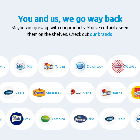
You and us, we go way back
Maybe you grew up with our products. You’ve certainly seen
them on the shelves. Check out
our brands
.
rowns
Milli
Tarang
Dutch Lady
Pöttyös
Debic
Chocomel
Kievit
Tarang
ady
Peak
Campina
Friso
Debic