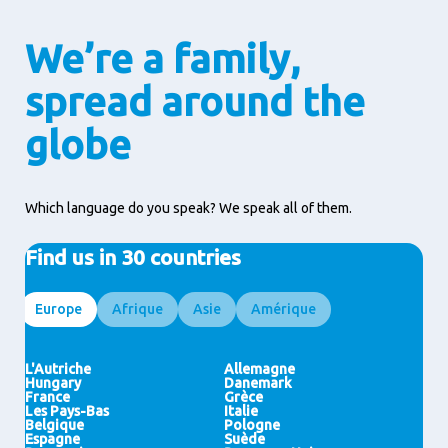
We’re a family,
spread around the
globe
Which language do you speak? We speak all of them.
Find us in 30 countries
Europe
Afrique
Asie
Amérique
Egypte
Indonésie
Brésil
Ghana
HongKong (SAR)
États Unis
Ivory Coast
Malaisie
Maroc
Inde
Nigeria
Japon
Thaïlande
L'Autriche
Allemagne
Pakistan
Philippines
Hungary
Danemark
Viet Nam
Chine
France
Grèce
Arabie Saoudite
Singapour
Les Pays-Bas
Italie
Emirats Arabes Unis
Nouvelle-Zélande
Belgique
Pologne
Espagne
Suède