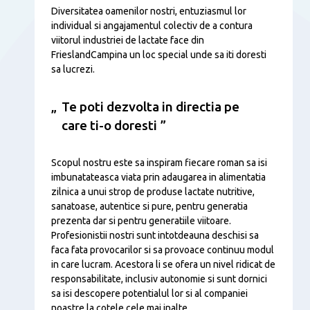
Diversitatea oamenilor nostri, entuziasmul lor
individual si angajamentul colectiv de a contura
viitorul industriei de lactate face din
FrieslandCampina un loc special unde sa iti doresti
sa lucrezi.
Te poti dezvolta in directia pe
care ti-o doresti
Scopul nostru este sa inspiram fiecare roman sa isi
imbunatateasca viata prin adaugarea in alimentatia
zilnica a unui strop de produse lactate nutritive,
sanatoase, autentice si pure, pentru generatia
prezenta dar si pentru generatiile viitoare.
Profesionistii nostri sunt intotdeauna deschisi sa
faca fata provocarilor si sa provoace continuu modul
in care lucram. Acestora li se ofera un nivel ridicat de
responsabilitate, inclusiv autonomie si sunt dornici
sa isi descopere potentialul lor si al companiei
noastre la cotele cele mai inalte.