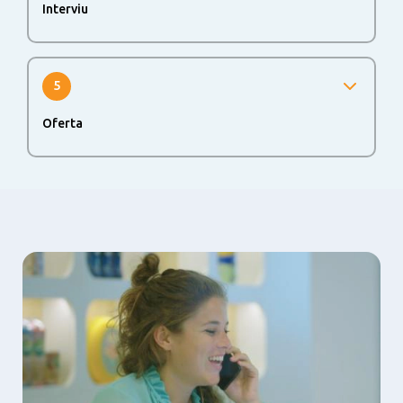
Interviu
Daca ai trecut cu succes de primii pasi vei fi invitat sa
participi la al doilea interviu
5
Oferta
Ultimul pas al procesului este alinierea ofertei. Atunci
cand exista o potrivire de ambele parti, suntem incantati
sa te invitam sa faci parte din echipa FrieslandCampina