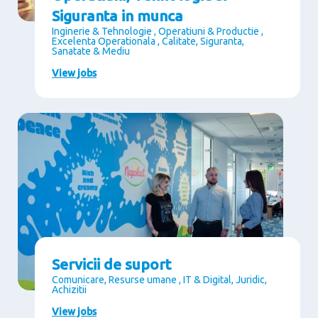
Siguranta in munca
Inginerie & Tehnologie , Operatiuni & Productie ,
Excelenta Operationala , Calitate, Siguranta,
Sanatate & Mediu
View jobs
Servicii de suport
Comunicare, Resurse umane , IT & Digital, Juridic,
Achizitii
View jobs