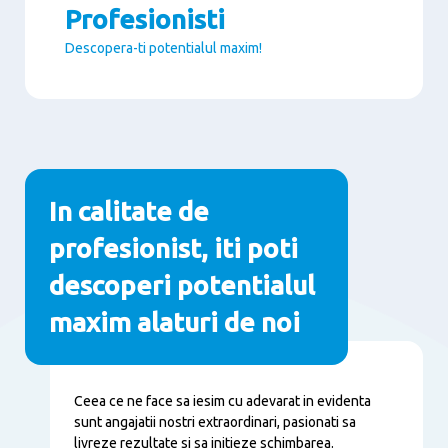
Profesionisti
Descopera-ti potentialul maxim!
Paragraphs
In calitate de
profesionist, iti poti
descoperi potentialul
maxim alaturi de noi
Conţinut
Ceea ce ne face sa iesim cu adevarat in evidenta
sunt angajatii nostri extraordinari, pasionati sa
livreze rezultate si sa initieze schimbarea.