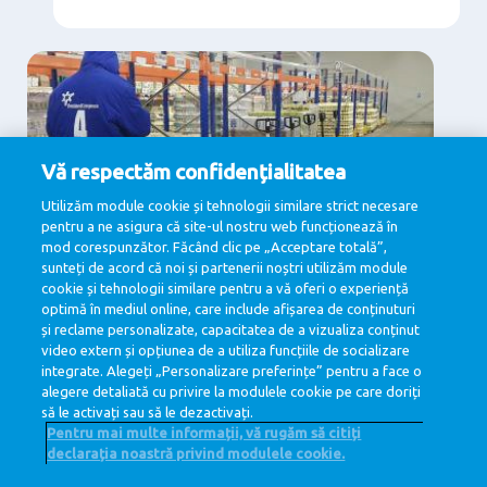
Vă respectăm confidențialitatea
Utilizăm module cookie și tehnologii similare strict necesare
pentru a ne asigura că site-ul nostru web funcționează în
mod corespunzător. Făcând clic pe „Acceptare totală”,
sunteți de acord că noi și partenerii noștri utilizăm module
Supply Chain & Logistica
cookie și tehnologii similare pentru a vă oferi o experiență
Supply Chain & Logistica
optimă în mediul online, care include afișarea de conținuturi
și reclame personalizate, capacitatea de a vizualiza conținut
View jobs
video extern și opțiunea de a utiliza funcțiile de socializare
integrate. Alegeți „Personalizare preferințe” pentru a face o
alegere detaliată cu privire la modulele cookie pe care doriți
să le activați sau să le dezactivați.
Pentru mai multe informații, vă rugăm să citiți
declarația noastră privind modulele cookie.