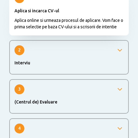
Aplica si incarca CV-ul
Aplica online si urmeaza procesul de aplicare. Vom face o
prima selectie pe baza CV-ului si a scrisorii de intentie
2
Interviu
Te vom invita la un prim interviu pentru a ne cunoaste mai
bine
3
(Centrul de) Evaluare
O evaluare online sau la sediul nostru ar putea face parte
din procesul de recrutare pentru a putea evalua mai bine
abilitatile si cunostintele tale
4