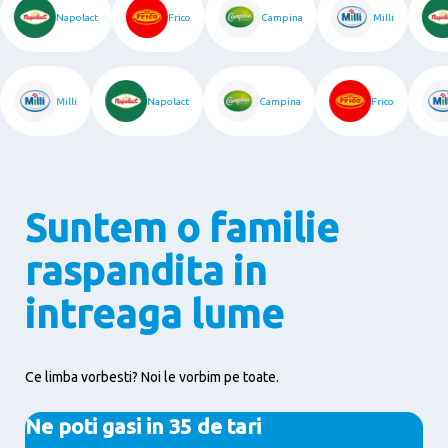
Napolact
Frico
Campina
Milli
Milli
Napolact
Campina
Frico
Suntem o familie
raspandita in
intreaga lume
Ce limba vorbesti? Noi le vorbim pe toate.
Ne poti gasi in 35 de tari