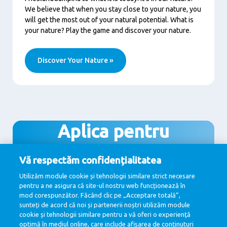
We believe that when you stay close to your nature, you
will get the most out of your natural potential. What is
your nature? Play the game and discover your nature.
Discover Your Nature »
Aplica pentru
#unjobcareconteaza,
Vă respectăm confidențialitatea
#asacumsecuvine
Utilizăm module cookie și tehnologii similare strict necesare
pentru a ne asigura că site-ul nostru web funcționează în
mod corespunzător. Făcând clic pe „Acceptare totală”,
sunteți de acord că noi și partenerii noștri utilizăm module
cookie și tehnologii similare pentru a vă oferi o experiență
Vezi toate pozitiile disponibile
optimă în mediul online, care include afișarea de conținuturi