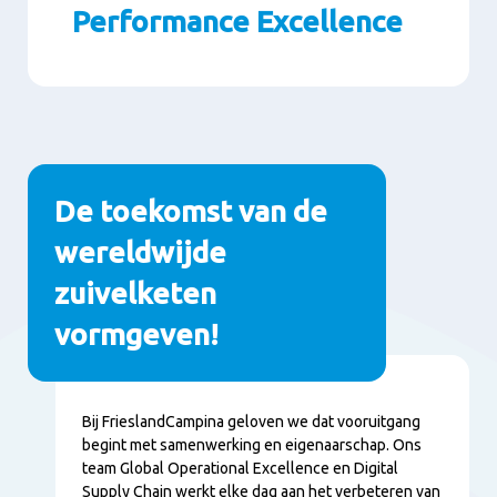
Performance Excellence
Paragrafen
De toekomst van de
wereldwijde
zuivelketen
vormgeven!
Inhoud
Bij FrieslandCampina geloven we dat vooruitgang
begint met samenwerking en eigenaarschap. Ons
team Global Operational Excellence en Digital
Supply Chain werkt elke dag aan het verbeteren van