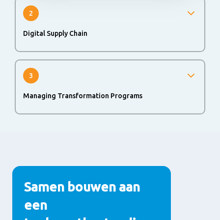
2
Digital Supply Chain
Ontgrendel de kracht van data door digitale oplossingen
te creëren die bruikbare inzichten opleveren en
schaalbaar zijn in onze volledige Supply Chain. Er zijn
3
teams voor End-to-End-thema’s én voor functionele
thema’s, zoals Make + R&D, Inkoop, Planning en
Managing Transformation Programs
Logistiek.
Anura: Nieuwe tools en processen voor vraag- en
aanbodplanning. Performance+: Het transformeren van
onze Supply Chain om concurrerend te worden op
kosten en werkkapitaal, en om onze Supply Chain minder
complex te maken.
Samen bouwen aan
een