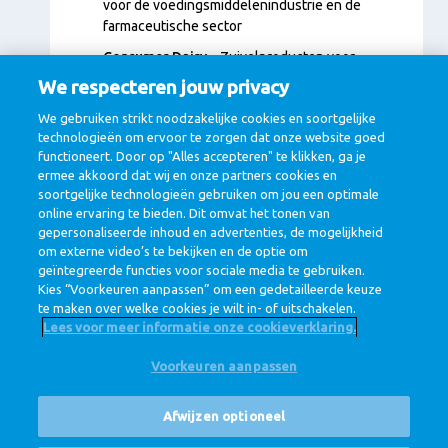
voor de voedingsmiddelenindustrie en de
farmaceutische sector
Consumer Dairy
– Zuivelproducten voor
dagelijks gebruik, zoals melk, yoghurt en vla
We respecteren jouw privacy
Dairy Essentials
– Basiszuivel zoals kaas, boter
We gebruiken strikt noodzakelijke cookies en soortgelijke
en melkpoeder
technologieën om ervoor te zorgen dat onze website goed
functioneert. Door op "Alles accepteren" te klikken, ga je
ermee akkoord dat wij en onze partners cookies en
Of het nu gaat om een flesje babyvoeding, een plak
soortgelijke technologieën gebruiken om jou een optimale
kaas of een ingrediënt voor medicijnen, onze zuivel
online ervaring te bieden. Dit omvat het tonen van
draagt bij aan een gezondere wereld.
gepersonaliseerde inhoud en advertenties, de mogelijkheid
om externe video’s te bekijken en de optie om
geïntegreerde functies voor sociale media te gebruiken.
Kies “Voorkeuren aanpassen” om een gedetailleerde keuze
te maken over welke cookies je wilt in- of uitschakelen.
Lees voor meer informatie onze cookieverklaring.
Voorkeuren aanpassen
@ Royal FrieslandCampina
Privacy beleid
Cookie beleid
Disclaimer
Cookie Settings
Afwijzen optioneel
Corporate Site