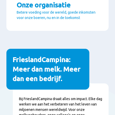
Onze organisatie
Betere voeding voor de wereld, goede inkomsten
voor onze boeren, nu en in de toekomst
Paragrafen
FrieslandCampina:
Meer dan melk. Meer
dan een bedrijf.
Inhoud
Bij FrieslandCampina draait alles om impact. Elke dag
werken we aan het verbeteren van het leven van
miljoenen mensen wereldwijd. Voor onze
melkveehouders, onze collega’s en onze