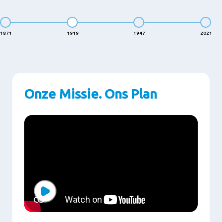
1871
1919
1947
2021
Onze Missie. Ons Plan