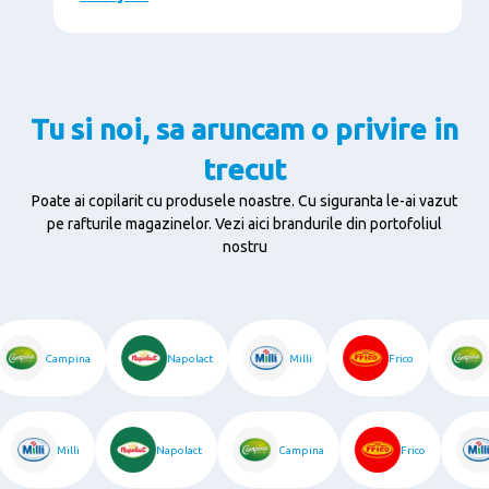
Tu si noi, sa aruncam o privire in
trecut
Poate ai copilarit cu produsele noastre. Cu siguranta le-ai vazut
pe rafturile magazinelor.
Vezi aici brandurile din portofoliul
nostru
Campina
Napolact
Milli
Frico
Milli
Napolact
Campina
Frico