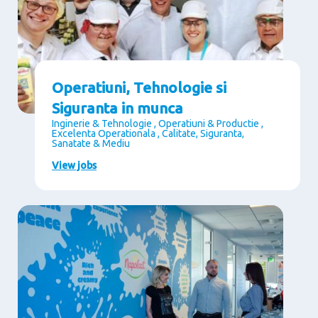
Operatiuni, Tehnologie si
Siguranta in munca
Inginerie & Tehnologie , Operatiuni & Productie ,
Excelenta Operationala , Calitate, Siguranta,
Sanatate & Mediu
View jobs