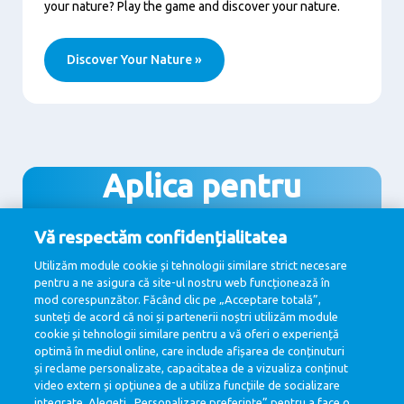
your nature? Play the game and discover your nature.
Discover Your Nature »
Aplica pentru
#unjobcareconteaza,
Vă respectăm confidențialitatea
#asacumsecuvine
Utilizăm module cookie și tehnologii similare strict necesare
pentru a ne asigura că site-ul nostru web funcționează în
mod corespunzător. Făcând clic pe „Acceptare totală”,
sunteți de acord că noi și partenerii noștri utilizăm module
cookie și tehnologii similare pentru a vă oferi o experiență
Vezi toate pozitiile disponibile
optimă în mediul online, care include afișarea de conținuturi
și reclame personalizate, capacitatea de a vizualiza conținut
video extern și opțiunea de a utiliza funcțiile de socializare
integrate. Alegeți „Personalizare preferințe” pentru a face o