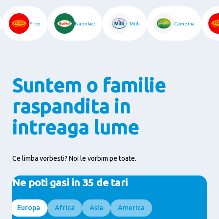
Frico
Napolact
Milli
Campina
Suntem o familie
raspandita in
intreaga lume
Ce limba vorbesti? Noi le vorbim pe toate.
Ne poti gasi in 35 de tari
Europa
Africa
Asia
America