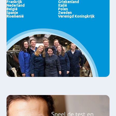
Vietnam
China
Frankrijk
Griekenland
Saoedi-Arabië
Singapore
Nederland
Italië
Verenigde Arabische
Nieuw-Zeeland
België
Polen
Emiraten
Spanje
Zweden
Roemenië
Verenigd Koningkrijk