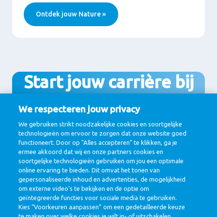
Ontdek jouw Nature »
Start jouw carrière bij
FrieslandCampina
We respecteren jouw privacy
We gebruiken strikt noodzakelijke cookies en soortgelijke
technologieën om ervoor te zorgen dat onze website goed
functioneert. Door op "Alles accepteren" te klikken, ga je
Bekijk alle vacatures
ermee akkoord dat wij en onze partners cookies en
soortgelijke technologieën gebruiken om jou een optimale
online ervaring te bieden. Dit omvat het tonen van
gepersonaliseerde inhoud en advertenties, de mogelijkheid
om externe video’s te bekijken en de optie om
geïntegreerde functies voor sociale media te gebruiken.
Kies “Voorkeuren aanpassen” om een gedetailleerde keuze
te maken over welke cookies je wilt in- of uitschakelen.