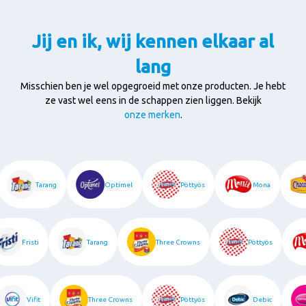
Jij en ik, wij kennen elkaar al
lang
Misschien ben je wel opgegroeid met onze producten. Je hebt
ze vast wel eens in de schappen zien liggen. Bekijk
onze merken
.
Tarang
Optimel
Pöttyös
Mona
Fristi
Tarang
Three Crowns
Pöttyös
Vifit
Three Crowns
Pöttyös
Debic