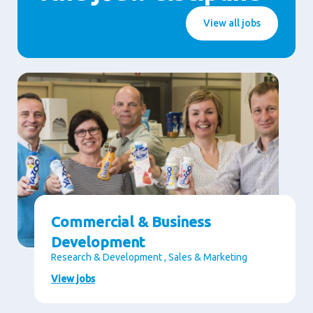
View all jobs
Commercial & Business
Development
Research & Development , Sales & Marketing
View jobs