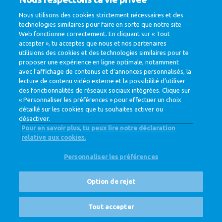
Nous utilisons des cookies strictement nécessaires et des
technologies similaires pour faire en sorte que notre site
Web fonctionne correctement. En cliquant sur « Tout
accepter », tu acceptes que nous et nos partenaires
@ Royal FrieslandCampina
utilisions des cookies et des technologies similaires pour te
Privacy Policy
Cookie Policy
proposer une expérience en ligne optimale, notamment
Clause de non-responsabilité
Cookie Settings
avec l’affichage de contenus et d’annonces personnalisés, la
Corporate Site
lecture de contenu vidéo externe et la possibilité d’utiliser
des fonctionnalités de réseaux sociaux intégrées. Clique sur
« Personnaliser les préférences » pour effectuer un choix
détaillé sur les cookies que tu souhaites activer ou
désactiver.
Pour en savoir plus, tu peux lire notre déclaration
relative aux cookies.
Personnaliser les préférences
Option de rejet
Postes vacants
Tout accepter