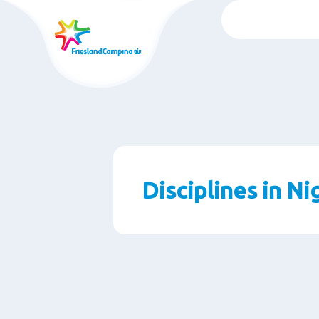
跳
转
至
主
要
内
容
Disciplines in Ni