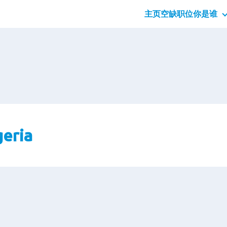
主页
空缺职位
你是谁
应届
专业
管理
geria