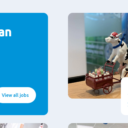
an
View all jobs