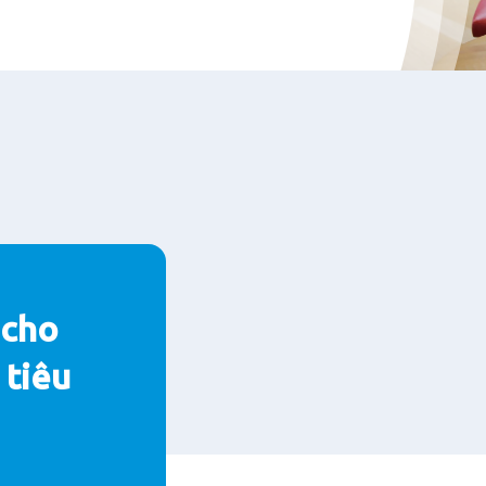
 cho
 tiêu