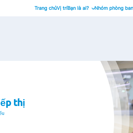
Trang chủ
Vị trí
Bạn là ai?
Nhóm phòng ba
Tốt nghiệp
Management Trainee Prog
Chuyên gia
Giám đốc cấp cao
ếp thị
ểu