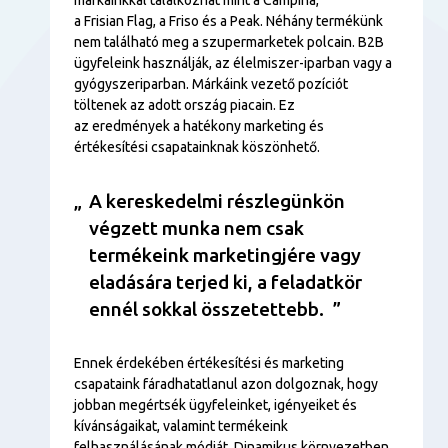
a Frisian Flag, a Friso és a Peak. Néhány termékünk
nem található meg a szupermarketek polcain. B2B
ügyfeleink használják, az élelmiszer-iparban vagy a
gyógyszeriparban. Márkáink vezető pozíciót
töltenek az adott ország piacain. Ez
az eredmények a hatékony marketing és
értékesítési csapatainknak köszönhető.
A kereskedelmi részlegünkön
végzett munka nem csak
termékeink marketingjére vagy
eladására terjed ki, a feladatkör
ennél sokkal összetettebb.
Ennek érdekében értékesítési és marketing
csapataink fáradhatatlanul azon dolgoznak, hogy
jobban megértsék ügyfeleinket, igényeiket és
kívánságaikat, valamint termékeink
felhasználásának módját. Dinamikus környezetben