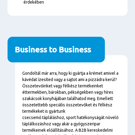
érdekében
Business to Business
Tartalom
Gondoltál már arra, hogy ki gyártja a krémet amivel a
kávédat ízesíted vagy a sajtot ami a pizzádra kerül?
Összetevőinket vagy félkész termékeinket
éttermekben, bárokban, pékségekben vagy híres
szakácsok konyhájában találhatod meg. Emellett
összetettebb speciális összetevőket és félkész
termékeket is gyártunk
csecsemő tápláláshoz, sport hatékonyságát növelő
táplálkozáshoz vagy akár a gyógyszeripar
termékeinek előállításához. A B2B kereskedelmi