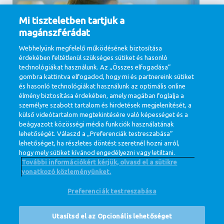
Mi tiszteletben tartjuk a
magánszférádat
Webhelyünk megfelelő működésének biztosítása
érdekében feltétlenül szükséges sütiket és hasonló
technológiákat használunk. Az „Összes elfogadása”
gombra kattintva elfogadod, hogy mi és partnereink sütiket
Támogató területek
és hasonló technológiákat használunk az optimális online
élmény biztosítása érdekében, amely magában foglalja a
Kommunikáció, HR, Informatika & Digitális
technológia , Jog, Beszerzés
személyre szabott tartalom és hirdetések megjelenítését, a
külső videótartalom megtekintésére való képességet és a
View jobs
beágyazott közösségi média funkciók használatának
lehetőségét. Válaszd a „Preferenciák testreszabása”
lehetőséget, ha részletes döntést szeretnél hozni arról,
hogy mely sütiket kívánod engedélyezni vagy letiltani.
További információkért kérjük, olvasd el a sütikre
vonatkozó közleményünket.
Preferenciák testreszabása
@ Royal FrieslandCampina
Adatvédelem
Cookie Policy
Nyilatkozat
Utasítsd el az Opcionális lehetőséget
Cookie Settings
Corporate Site