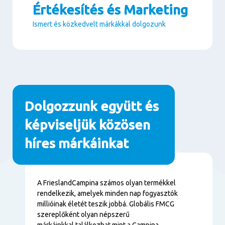
Értékesítés és Marketing
Ismert és közkedvelt márkákkal dolgozunk
Paragraphs
Dolgozzunk együtt és
képviseljük közösen
híres márkáinkat
Tartalom
A FrieslandCampina számos olyan termékkel
rendelkezik, amelyek minden nap fogyasztók
millióinak életét teszik jobbá. Globális FMCG
szereplőként olyan népszerű
márkáinkkal találkozhat mint a Campina,