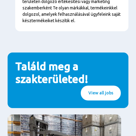
területen dolgozó értékesítési vagy marketing
szakemberként Te olyan márkákkal, termékeinkkel
dolgozol, amelyek felhasználásával ügyfeleink saját
késztermékeiket készítik el.
Találd meg a
szakterületed!
View all jobs