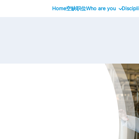
Home
空缺职位
Who are you
Discipl
School Graduates
Graduate
Professional
Executive