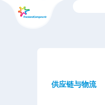
跳
转
至
主
要
内
容
供应链与物流