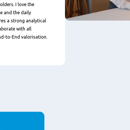
olders. I love the
e and the daily
ires a strong analytical
borate with all
d-to-End valorisation.