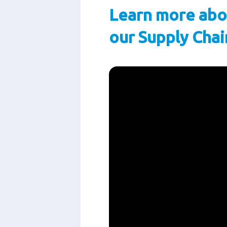
Learn more abo
our Supply Chai