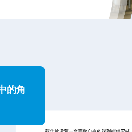
中的角
内
菲仕兰运营一套完整自有的端到端供应链