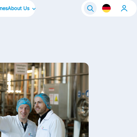
ines
About Us
Our Company
Our Culture
Our Focus Areas
Our Brands
Our Stories
Kontakt