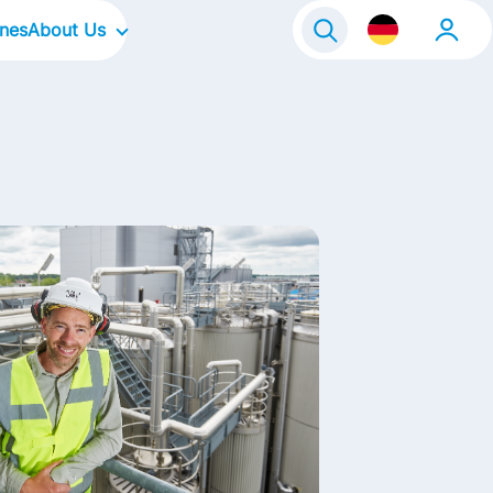
ines
About Us
Our Company
Our Culture
Our Focus Areas
Our Brands
Our Stories
Kontakt