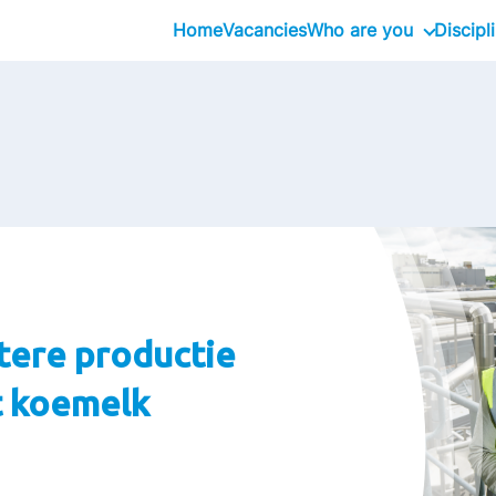
Home
Vacancies
Who are you
Discipl
School Graduates
Graduate
Professional
Executive
tere productie
t koemelk