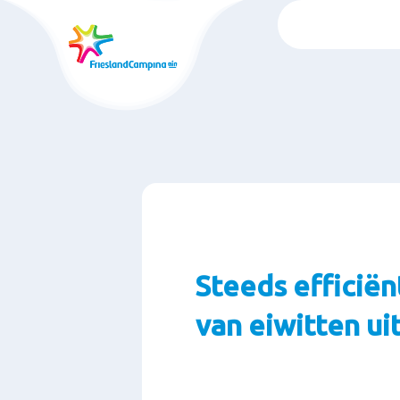
Skip
to
main
content
Steeds efficiën
van eiwitten ui