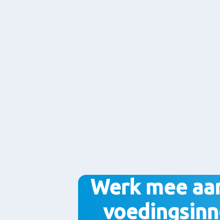
Werk mee aa
voedingsinn