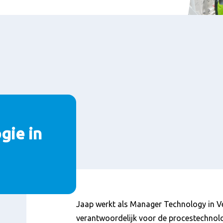
gie in
Content
Jaap werkt als Manager Technology in Ve
verantwoordelijk voor de procestechnolo