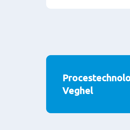
Paragraphs
Procestechnolo
Veghel