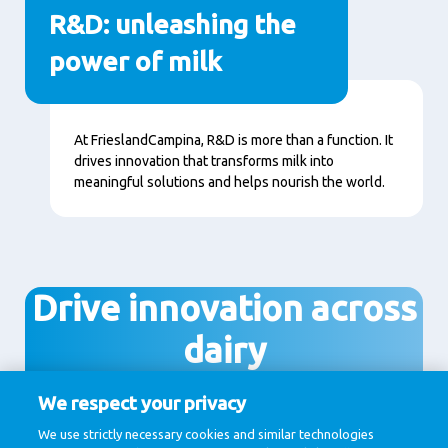
R&D: unleashing the
power of milk
Nội
At FrieslandCampina, R&D is more than a function. It
dung
drives innovation that transforms milk into
meaningful solutions and helps nourish the world.
Drive innovation across
dairy
We respect your privacy
We use strictly necessary cookies and similar technologies
Join R&D