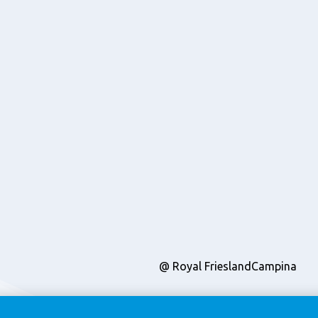
@ Royal FrieslandCampina
Chính sách bảo mật
Chính sách cookie