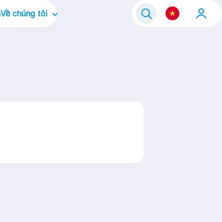
n
Về chúng tôi
Về công ty
ram 2021
Văn hóa doanh nghiệp
Điều chúng tôi tập trung
Thương hiệu của chúng tôi