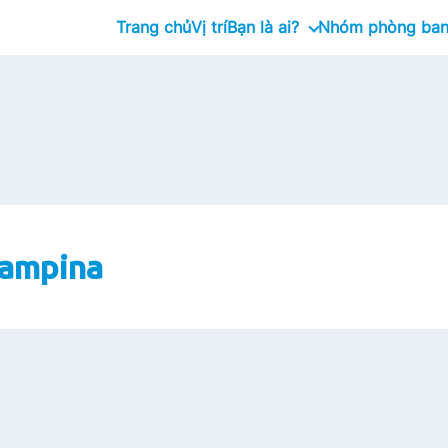
Trang chủ
Vị trí
Bạn là ai?
Nhóm phòng ba
Tốt nghiệp
Management Trainee Prog
Chuyên gia
Giám đốc cấp cao
Campina