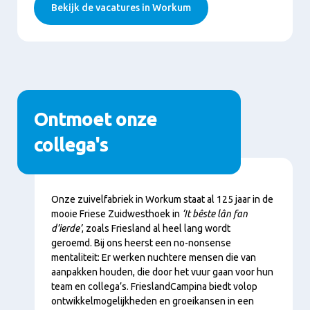
Bekijk de vacatures in Workum
Ontmoet onze
collega's
Content
Onze zuivelfabriek in Workum staat al 125 jaar in de
mooie Friese Zuidwesthoek in
‘It bêste lân fan
d’ierde’
, zoals Friesland al heel lang wordt
geroemd. Bij ons heerst een no-nonsense
mentaliteit: Er werken nuchtere mensen die van
aanpakken houden, die door het vuur gaan voor hun
team en collega’s. FrieslandCampina biedt volop
ontwikkelmogelijkheden en groeikansen in een