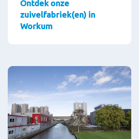
Ontdek onze
zuivelfabriek(en) in
Workum
Paragraphs