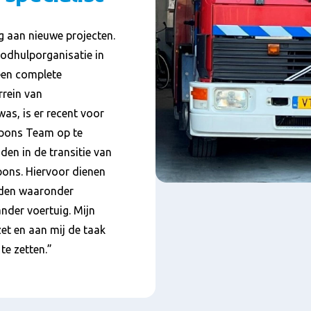
ag aan nieuwe projecten.
odhulporganisatie in
een complete
rrein van
as, is er recent voor
pons Team op te
en in de transitie van
ons. Hiervoor dienen
rden waaronder
nder voertuig. Mijn
et en aan mij de taak
te zetten.”