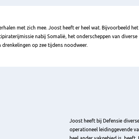
verhalen met zich mee. Joost heeft er heel wat. Bijvoorbeeld he
ntipiraterijmissie nabij Somalië, het onderscheppen van divers
n drenkelingen op zee tijdens noodweer.
Joost heeft bij Defensie divers
operationeel leidinggevende va
heel ander vakgebied is, heeft