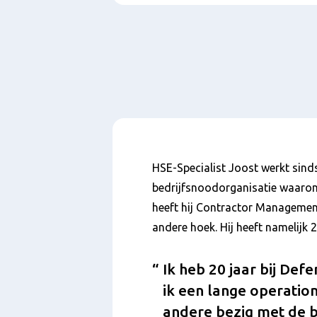
Paragraphs
Inhoud
HSE-Specialist Joost werkt sind
bedrijfsnoodorganisatie waaro
heeft hij Contractor Management
andere hoek. Hij heeft namelijk 2
Ik heb 20 jaar bij Def
ik een lange operatio
andere bezig met de b