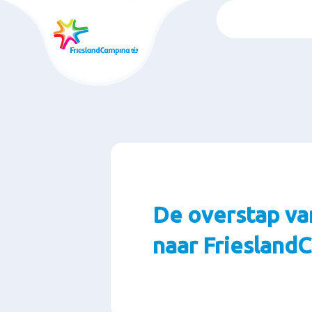
Ga
naar
oofdinhoud
De overstap va
naar Friesland