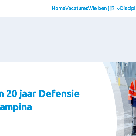
Home
Vacatures
Wie ben jij?
Discipl
Inhouseday Global
Stagiair
Graduate
Executive
Interim
n 20 jaar Defensie
Campina