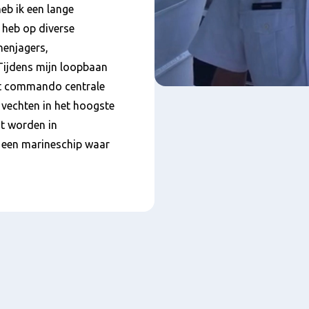
heb ik een lange
 heb op diverse
enjagers,
 Tijdens mijn loopbaan
ot commando centrale
rt vechten in het hoogste
t worden in
 een marineschip waar