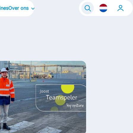
ines
Over ons
 Traineeship
Onze organisatie
Onze locaties
Onze bedrijfscultuur
Onze focus gebieden
Onze merken
Onze verhalen
Contact