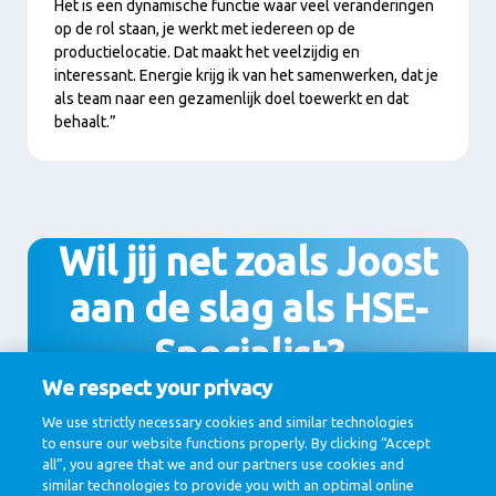
Het is een dynamische functie waar veel veranderingen
op de rol staan, je werkt met iedereen op de
productielocatie. Dat maakt het veelzijdig en
interessant. Energie krijg ik van het samenwerken, dat je
als team naar een gezamenlijk doel toewerkt en dat
behaalt.”
Wil jij net zoals Joost
aan de slag als HSE-
Specialist?
We respect your privacy
We use strictly necessary cookies and similar technologies
to ensure our website functions properly. By clicking “Accept
Bekijk de vacatures hier
all”, you agree that we and our partners use cookies and
similar technologies to provide you with an optimal online