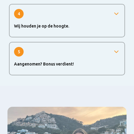
te mailen naar link@frieslandcampina.com. Op die manier
kunnen we de verwijzing checken.
4
Wij houden je op de hoogte.
De recruiter informeert jou vervolgens of deze persoon
op gesprek mag komen en wanneer deze is
aangenomen/ afgewezen. In de tussentijd mogen we je
5
helaas niet informeren in verband met de wetgeving
omtrent privacy van de kandidaat.
Aangenomen? Bonus verdient!
Als jouw link is aangenomen door FrieslandCampina,
ontvang je € 1000,- bruto (hier gaan nog belastingen af).
Voor het aandragen van een stagiair ontvang je € 250,-
bruto. De bonus wordt binnen twee maanden uitbetaald.