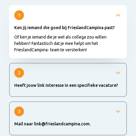
1
Ken jij iemand die goed bij FrieslandCampina past?
Of ken je iemand die je wel als collega zou willen
hebben? Fantastisch dat je mee helpt om het
FrieslandCampina- team te versterken!
2
Heeft jouw link interesse in een specifieke vacature?
Laat hem solliciteren en jouw naam invullen bij referred
by op careers.frieslandcampina.com.
3
Mail naar link@frieslandcampina.com.
We vragen jou om ook de contactgegevens van jouw link