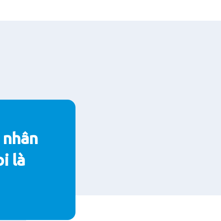
á nhân
i là