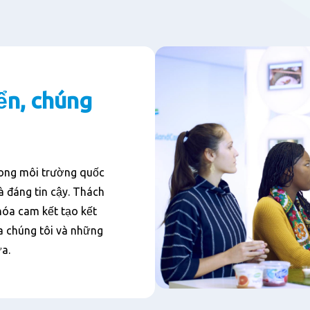
iển, chúng
rong môi trường quốc
à đáng tin cậy. Thách
hóa cam kết tạo kết
a chúng tôi và những
a.