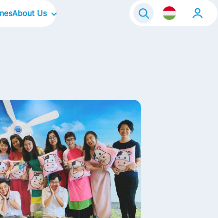
ines
About Us
Our Company
Our Focus Areas
Our Culture
Our Brands
Life@FrieslandCampina
Contact