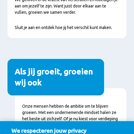
aan om jezelf te zijn. Want juist door elkaar aan te
vullen, groeien we samen verder.
Sluit je aan en ontdek hoe jij het verschil kunt maken.
Als jij groeit, groeien
wij ook
Inhoud
Onze mensen hebben de ambitie om te blijven
groeien. Met een ondernemende mindset halen ze
het beste uit zichzelf. Of je nu kiest voor verdieping
in je huidige rol of een volgende stap in je carrière,
We respecteren jouw privacy
bij FrieslandCampina krijg je de ruimte om je eigen