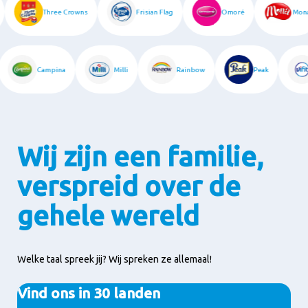
Three Crowns
Frisian Flag
Omoré
Mona
Campina
Milli
Rainbow
Peak
Wij zijn een familie,
verspreid over de
gehele wereld
Welke taal spreek jij? Wij spreken ze allemaal!
Vind ons in 30 landen