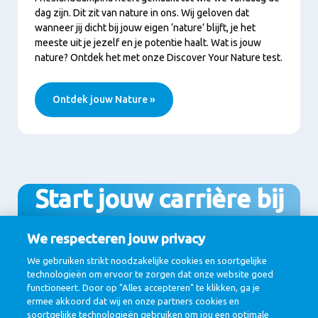
dag zijn. Dit zit van nature in ons. Wij geloven dat
wanneer jij dicht bij jouw eigen ‘nature’ blijft, je het
meeste uit je jezelf en je potentie haalt. Wat is jouw
nature? Ontdek het met onze Discover Your Nature test.
Ontdek jouw Nature »
Start jouw carrière bij
FrieslandCampina
We respecteren jouw privacy
We gebruiken strikt noodzakelijke cookies en soortgelijke
technologieën om ervoor te zorgen dat onze website goed
functioneert. Door op "Alles accepteren" te klikken, ga je
Bekijk alle vacatures
ermee akkoord dat wij en onze partners cookies en
soortgelijke technologieën gebruiken om jou een optimale