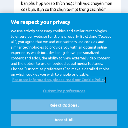
ban phù hợp với sở thích hoặc lĩnh vực chuyên môn
của bạn. Bạn có thể chọn từ một trong các nhóm
phòng ban sau. Bước tiếp theo mời bạn vào thế giới
We respect your privacy
của chúng tôi.
We use strictly necessary cookies and similar technologies
to ensure our website functions properly. By clicking “Accept
all”, you agree that we and our partners use cookies and
similar technologies to provide you with an optimal online
experience, which includes being shown personalized
No discipline groups found!
content and adds, the ability to view external video content,
and the option to use embedded social media features.
Choose “Customize preferences” to make a detailed choice
on which cookies you wish to enable or disable.
For more information, please read our Cookie Policy
Customize preferences
@ Royal FrieslandCampina
Chính sách bảo mật
Chính sách cookie
Phủ nhận chung
Reject Optional
Cookie Settings
Corporate Site
Vị trí
Accept All