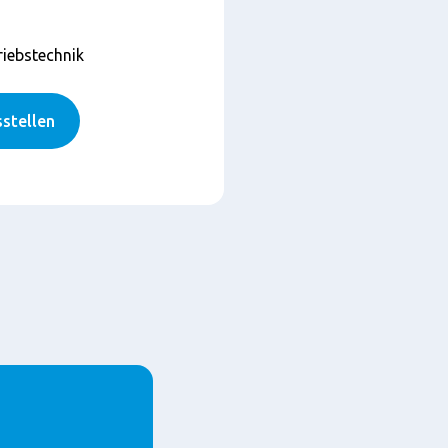
riebstechnik
stellen