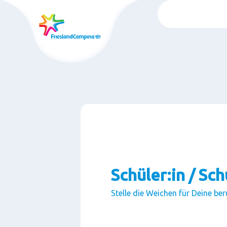
Skip
to
main
content
Schüler:in / Sc
Stelle die Weichen für Deine ber