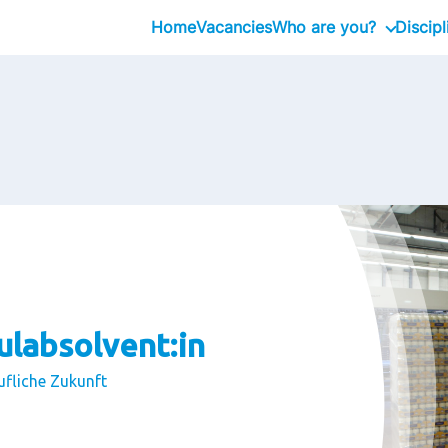
Home
Vacancies
Who are you?
Discipl
Graduate
Professional
Executive
hulabsolvent:in
ufliche Zukunft