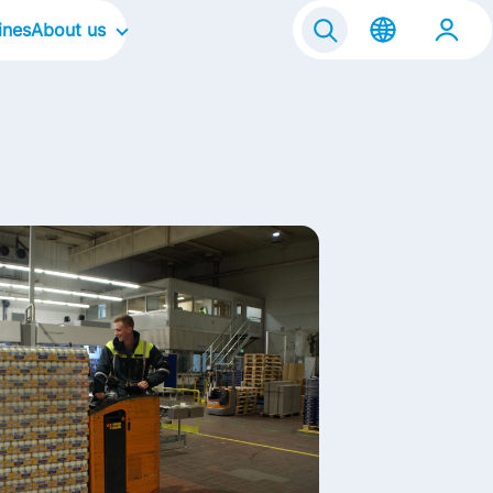
ines
About us
Our Company
Our Culture
Our Focus Areas
Our Brands
Our Stories
Life@FrieslandCampina
Contact