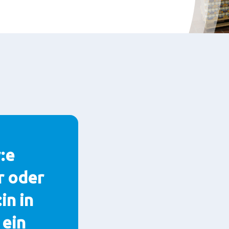
:e
r oder
in in
 ein