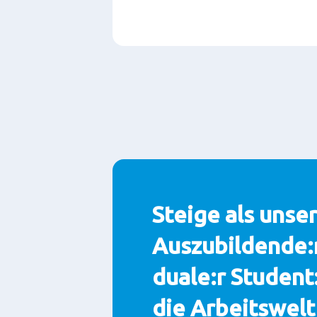
Paragraphs
Steige als unser
Auszubildende:
duale:r Student:
die Arbeitswelt