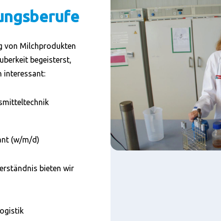
ungsberufe
ng von Milchprodukten
berkeit begeisterst,
 interessant:
smitteltechnik
ant (w/m/d)
erständnis bieten wir
ogistik