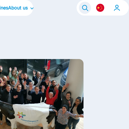
ines
About us
Our Company
Our Culture
Our Focus Areas
Our Brands
Contact