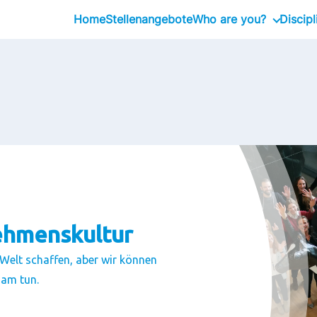
Home
Stellenangebote
Who are you?
Discipl
Graduates
Professional
Executive
ehmenskultur
 Welt schaffen, aber wir können
sam tun.