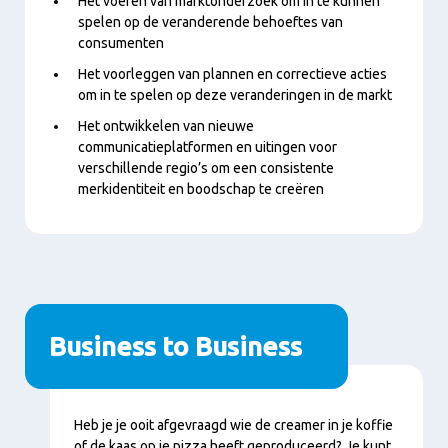
Het voeren van marktonderzoek om in te kunnen
spelen op de veranderende behoeftes van
consumenten
Het voorleggen van plannen en correctieve acties
om in te spelen op deze veranderingen in de markt
Het ontwikkelen van nieuwe
communicatieplatformen en uitingen voor
verschillende regio’s om een consistente
merkidentiteit en boodschap te creëren
Business to Business
Inhoud
Heb je je ooit afgevraagd wie de creamer in je koffie
of de kaas op je pizza heeft geproduceerd? Je kunt