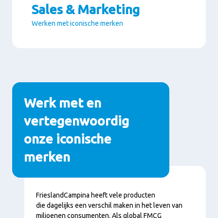
Sales & Marketing
Werken met iconische merken
Paragrafen
Werk met en
vertegenwoordig
onze iconische
merken
Inhoud
FrieslandCampina heeft vele producten
die dagelijks een verschil maken in het leven van
miljoenen consumenten. Als global FMCG