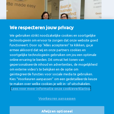
We respecteren jouw privacy
We gebruiken strikt noodzakelijke cookies en soortgelijke
technologieën om ervoor te zorgen dat onze website goed
Supporting Services
functioneert. Door op "Alles accepteren" te klikken, ga je
ermee akkoord dat wij en onze partners cookies en
Communicatie, Finance, IT & Digital, Legal,
Procurement
soortgelijke technologieën gebruiken om jou een optimale
online ervaring te bieden. Dit omvat het tonen van
View jobs
gepersonaliseerde inhoud en advertenties, de mogelijkheid
om externe video’s te bekijken en de optie om
geïntegreerde functies voor sociale media te gebruiken.
Kies “Voorkeuren aanpassen” om een gedetailleerde keuze
te maken over welke cookies je wilt in- of uitschakelen.
Lees voor meer informatie onze cookieverklaring.
Voorkeuren aanpassen
@ Royal FrieslandCampina
Privacy beleid
Cookie beleid
Disclaimer
Cookie Settings
Afwijzen optioneel
Corporate Site