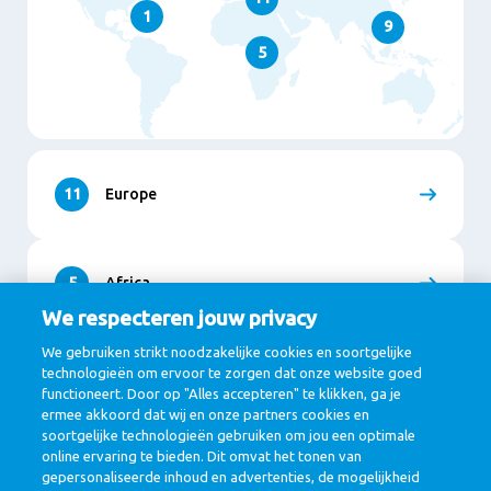
1
9
5
11
Europe
5
Africa
We respecteren jouw privacy
We gebruiken strikt noodzakelijke cookies en soortgelijke
9
Asia
technologieën om ervoor te zorgen dat onze website goed
functioneert. Door op "Alles accepteren" te klikken, ga je
ermee akkoord dat wij en onze partners cookies en
soortgelijke technologieën gebruiken om jou een optimale
online ervaring te bieden. Dit omvat het tonen van
1
North and South America
gepersonaliseerde inhoud en advertenties, de mogelijkheid