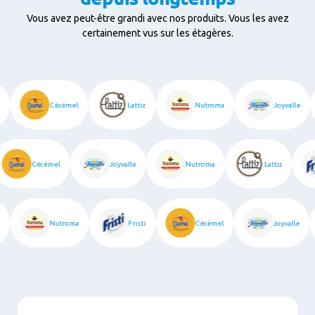
Vous avez peut-être grandi avec nos produits. Vous les avez
certainement vus sur les étagères.
sti
Cécémel
Lattiz
Nutroma
Joyvalle
Cécémel
Joyvalle
Nutroma
Lattiz
tiz
Nutroma
Fristi
Cécémel
Joyvalle