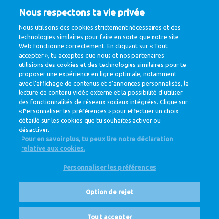
#JobThatMatters?
Nous respectons ta vie privée
Nous utilisons des cookies strictement nécessaires et des
technologies similaires pour faire en sorte que notre site
Web fonctionne correctement. En cliquant sur « Tout
accepter », tu acceptes que nous et nos partenaires
Voir tous les postes vacants
utilisions des cookies et des technologies similaires pour te
proposer une expérience en ligne optimale, notamment
avec l’affichage de contenus et d’annonces personnalisés, la
lecture de contenu vidéo externe et la possibilité d’utiliser
des fonctionnalités de réseaux sociaux intégrées. Clique sur
« Personnaliser les préférences » pour effectuer un choix
détaillé sur les cookies que tu souhaites activer ou
désactiver.
Pour en savoir plus, tu peux lire notre déclaration
relative aux cookies.
@ Royal FrieslandCampina
Personnaliser les préférences
Privacy Policy
Cookie Policy
Clause de non-responsabilité
Cookie Settings
Option de rejet
Corporate Site
Postes vacants
Tout accepter