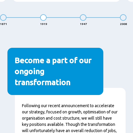
1871
1919
1947
2008
Become a part of our
ongoing
transformation
Contenu
Following our recent announcement to accelerate
our strategy, focused on growth, optimisation of our
organisation and cost structure, we will still have
key positions available. Though the transformation
will unfortunately have an overall reduction of jobs,