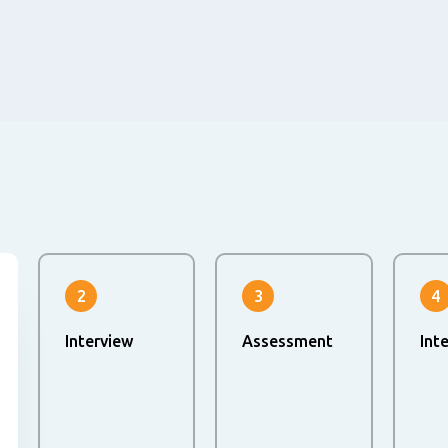
2
3
4
Interview
Assessment
Int