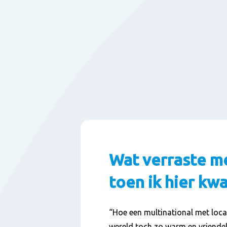
Wat verraste m
toen ik hier k
“Hoe een multinational met loca
wereld toch zo warm en vriendel