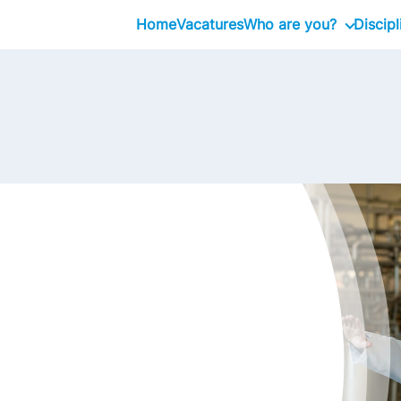
Home
Vacatures
Who are you?
Discipl
Management Traine
Executive