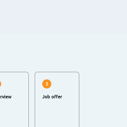
5
erview
Job offer