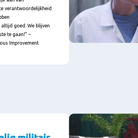
te verantwoordelijkheid
ebben
 altijd goed. We blijven
ste te gaan!” –
nuous Improvement
ig militair