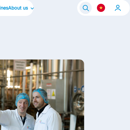
ines
About us
e Program 2021
Our Company
Our Culture
Our Focus Areas
Our Brands