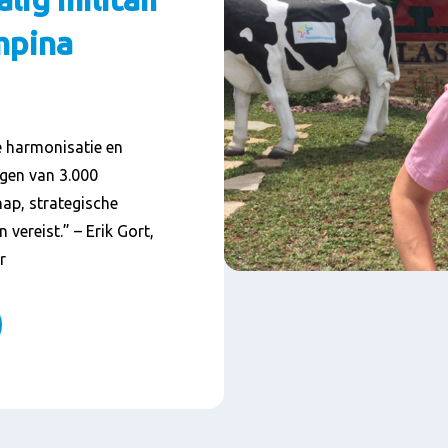
mpina
e harmonisatie en
gen van 3.000
hap, strategische
 vereist.” – Erik Gort,
r