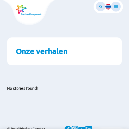
Ga
naar
oofdinhoud
Onze verhalen
No stories found!
@ Royal FrieslandCampina