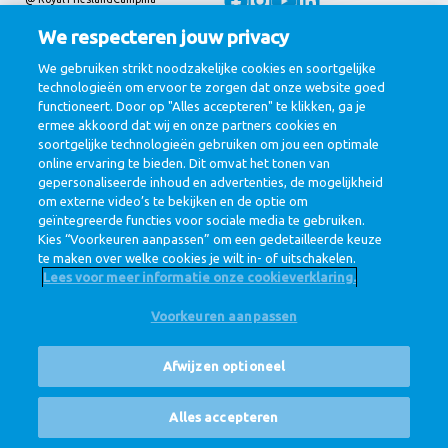
Privacy beleid
Cookie beleid
Disclaimer
Cookie Settings
We respecteren jouw privacy
Corporate Site
We gebruiken strikt noodzakelijke cookies en soortgelijke
technologieën om ervoor te zorgen dat onze website goed
functioneert. Door op "Alles accepteren" te klikken, ga je
ermee akkoord dat wij en onze partners cookies en
soortgelijke technologieën gebruiken om jou een optimale
online ervaring te bieden. Dit omvat het tonen van
gepersonaliseerde inhoud en advertenties, de mogelijkheid
om externe video’s te bekijken en de optie om
geïntegreerde functies voor sociale media te gebruiken.
Kies “Voorkeuren aanpassen” om een gedetailleerde keuze
te maken over welke cookies je wilt in- of uitschakelen.
Lees voor meer informatie onze cookieverklaring.
Voorkeuren aanpassen
Afwijzen optioneel
Vacatures
Alles accepteren