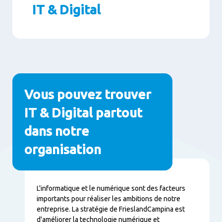
IT & Digital
Paragraphs
Vous pouvez trouver
IT & Digital partout
dans notre
organisation
Contenu
L'informatique et le numérique sont des facteurs
importants pour réaliser les ambitions de notre
entreprise. La stratégie de FrieslandCampina est
d'améliorer la technologie numérique et