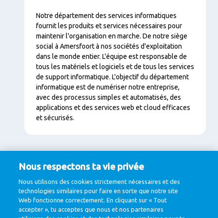
Contenu
Notre département des services informatiques
fournit les produits et services nécessaires pour
maintenir l'organisation en marche. De notre siège
social à Amersfoort à nos sociétés d'exploitation
dans le monde entier. L'équipe est responsable de
tous les matériels et logiciels et de tous les services
de support informatique. L'objectif du département
informatique est de numériser notre entreprise,
avec des processus simples et automatisés, des
applications et des services web et cloud efficaces
et sécurisés.
Nous respectons ta vie privée
Nous utilisons des cookies strictement nécessaires et des
Trouvez votre
technologies similaires pour faire en sorte que notre site
Web fonctionne correctement. En cliquant sur « Tout
discipline
accepter », tu acceptes que nous et nos partenaires