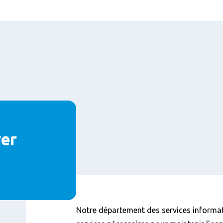
ver
Contenu
Notre département des services informati