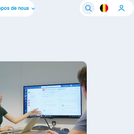
opos de nous
tre organisation
tre culture d'entreprise
s domaines d'intervention
s marques
s histoires
fe@FrieslandCampina
ntact