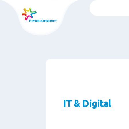
Passer
au
contenu
rincipal
IT & Digital