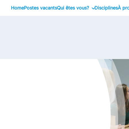
Home
Postes vacants
Qui êtes vous?
Disciplines
À pr
Stagiaire
No
Professional
No
Executive
No
No
No
Li
Co