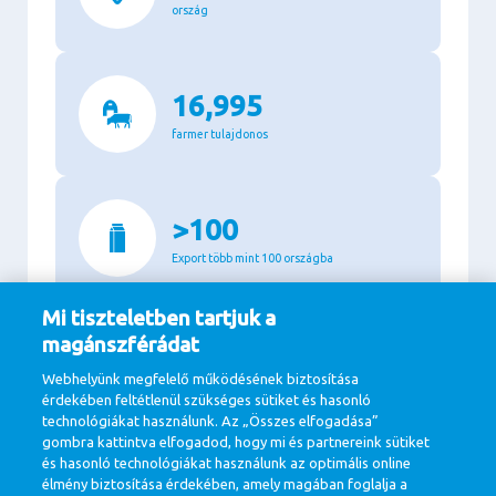
ország
16,995
farmer tulajdonos
>100
Export több mint 100 országba
Mi tiszteletben tartjuk a
magánszférádat
94%
Webhelyünk megfelelő működésének biztosítása
os zöldenergia felhasználás a termelésben
érdekében feltétlenül szükséges sütiket és hasonló
technológiákat használunk. Az „Összes elfogadása”
gombra kattintva elfogadod, hogy mi és partnereink sütiket
és hasonló technológiákat használunk az optimális online
11.1
élmény biztosítása érdekében, amely magában foglalja a