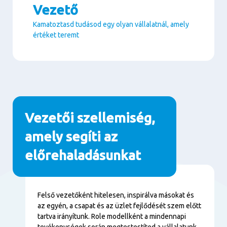
Vezető
Kamatoztasd tudásod egy olyan vállalatnál, amely
értéket teremt
Paragraphs
Vezetői szellemiség,
amely segíti az
előrehaladásunkat
Tartalom
Felső vezetőként hitelesen, inspirálva másokat és
az egyén, a csapat és az üzlet fejlődését szem előtt
tartva irányítunk. Role modellként a mindennapi
tevékenységek során megtestestíted a vállalatunk