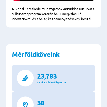
Play
A Global Kereskedelmi Igazgatónk Aniruddha Kusurkar a
Milkubator program keretén belül megvalósuló
innovációkról és a belső kezdeményezésekről beszél.
Mérföldköveink
23,783
munkavállaló világszerte
38