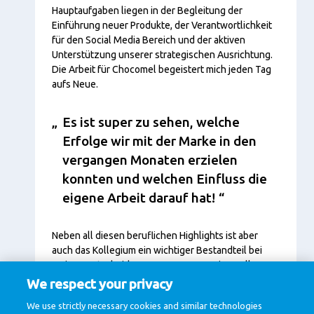
Hauptaufgaben liegen in der Begleitung der
Einführung neuer Produkte, der Verantwortlichkeit
für den Social Media Bereich und der aktiven
Unterstützung unserer strategischen Ausrichtung.
Die Arbeit für Chocomel begeistert mich jeden Tag
aufs Neue.
Es ist super zu sehen, welche
Erfolge wir mit der Marke in den
vergangen Monaten erzielen
konnten und welchen Einfluss die
eigene Arbeit darauf hat!
Neben all diesen beruflichen Highlights ist aber
auch das Kollegium ein wichtiger Bestandteil bei
meinen Entscheidungen gewesen. Meine Kollegen
haben sich mir gegenüber stets ehrlich,
We respect your privacy
unterstützend und vertrauensvoll verhalten. Das
We use strictly necessary cookies and similar technologies
hat mich in meiner bisherigen Entwicklung positiv