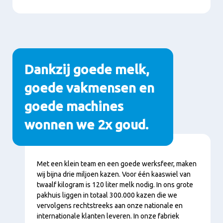
Dankzij goede melk,
goede vakmensen en
goede machines
wonnen we 2x goud.
Content
Met een klein team en een goede werksfeer, maken
wij bijna drie miljoen kazen. Voor één kaaswiel van
twaalf kilogram is 120 liter melk nodig. In ons grote
pakhuis liggen in totaal 300.000 kazen die we
vervolgens rechtstreeks aan onze nationale en
internationale klanten leveren. In onze fabriek