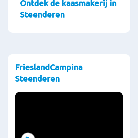
Ontdek de kaasmakerij in
Steenderen
Paragraphs
FrieslandCampina
Steenderen