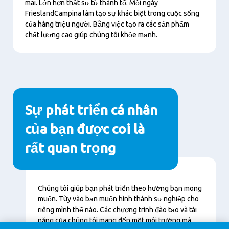
mai. Lớn hơn thật sự từ thành tố. Mỗi ngày
FrieslandCampina làm tạo sự khác biệt trong cuộc sống
của hàng triệu người. Bằng việc tạo ra các sản phẩm
chất lượng cao giúp chúng tôi khỏe mạnh.
Sự phát triển cá nhân
của bạn được coi là
rất quan trọng
Nội
Chúng tôi giúp bạn phát triển theo hướng bạn mong
dung
muốn. Tùy vào bạn muốn hình thành sự nghiệp cho
riêng mình thế nào. Các chương trình đào tạo và tài
năng của chúng tôi mang đến một môi trường mà