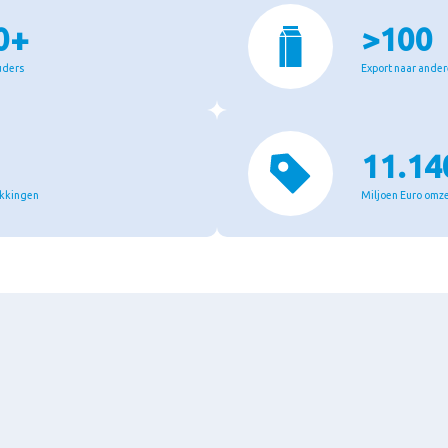
0+
>100
uders
Export naar ande
11.14
akkingen
Miljoen Euro omze