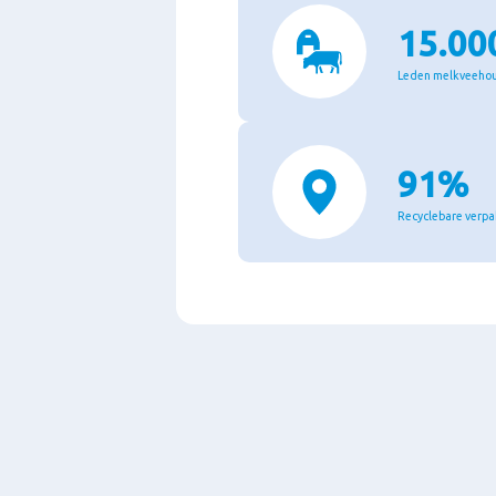
15.00
Leden melkveeho
91%
Recyclebare verp