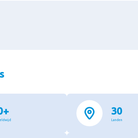
s
0+
30
eldwijd
Landen