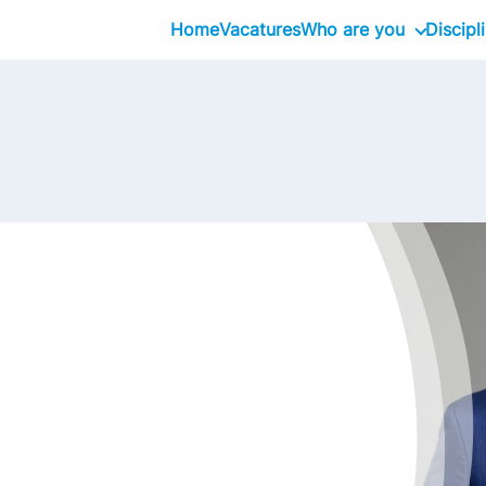
Home
Vacatures
Who are you
Discipl
School Graduates
Executive