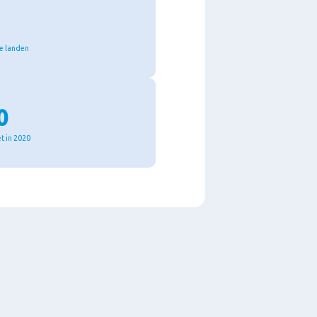
re landen
0
t in 2020