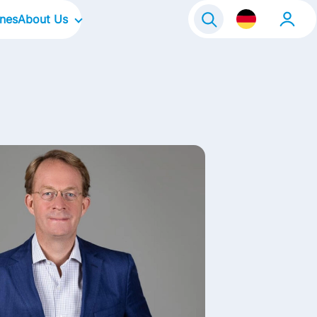
ines
About Us
Our Company
Our Culture
Our Focus Areas
Our Brands
Our Stories
Kontakt