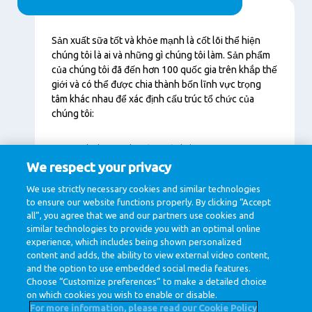
Nội
Sản xuất sữa tốt và khỏe mạnh là cốt lõi thể hiện
dung
chúng tôi là ai và những gì chúng tôi làm. Sản phẩm
của chúng tôi đã đến hơn 100 quốc gia trên khắp thế
giới và có thể được chia thành bốn lĩnh vực trọng
tâm khác nhau để xác định cấu trúc tổ chức của
chúng tôi:
Dinh dưỡng chuyên ngành (trẻ sơ
sinh, người già, vận động viên)
We respect your privacy
Nguyên liệu (B2B, thị trường dược phẩm)
We use strictly necessary cookies and similar technologies
to ensure our website functions properly. By clicking “Accept
Sữa tiêu dùng (sản phẩm tiêu dùng)
all”, you agree that we and our partners use cookies and
Chế phẩm từ sữa (phô mai, bơ và sữa bột)
similar technologies to provide you with an optimal online
experience, which includes being shown personalized
content and adds, the ability to view external video content,
and the option to use embedded social media features.
Choose “Customize preferences” to make a detailed choice
on which cookies you wish to enable or disable.
For more information, please read our Cookie Policy