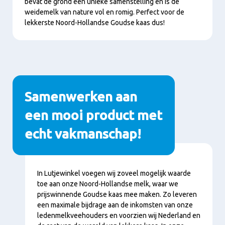
bevat de grond een unieke samenstelling en is de
weidemelk van nature vol en romig. Perfect voor de
lekkerste Noord-Hollandse Goudse kaas dus!
Samenwerken aan
een mooi product met
echt vakmanschap!
Inhoud
In Lutjewinkel voegen wij zoveel mogelijk waarde
toe aan onze Noord-Hollandse melk, waar we
prijswinnende Goudse kaas mee maken. Zo leveren
een maximale bijdrage aan de inkomsten van onze
ledenmelkveehouders en voorzien wij Nederland en