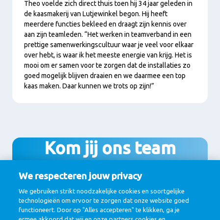
Theo voelde zich direct thuis toen hij 34 jaar geleden in
de kaasmakerij van Lutjewinkel begon. Hij heeft
meerdere functies bekleed en draagt zijn kennis over
aan zijn teamleden. “Het werken in teamverband in een
prettige samenwerkingscultuur waar je veel voor elkaar
over hebt, is waar ik het meeste energie van krijg. Het is
mooi om er samen voor te zorgen dat de installaties zo
goed mogelijk blijven draaien en we daarmee een top
kaas maken. Daar kunnen we trots op zijn!”
Kom jij ons team
versterken?
We respecteren jouw privacy
We gebruiken strikt noodzakelijke cookies en soortgelijke
technologieën om ervoor te zorgen dat onze website goed
functioneert. Door op "Alles accepteren" te klikken, ga je
Bekijk onze vacatures in Lutjewinkel
ermee akkoord dat wij en onze partners cookies en