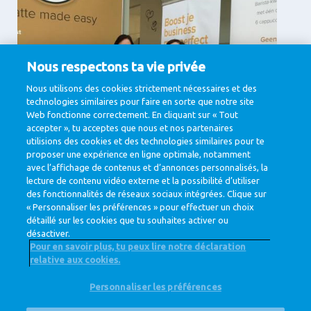
Nous respectons ta vie privée
Nous utilisons des cookies strictement nécessaires et des
technologies similaires pour faire en sorte que notre site
Web fonctionne correctement. En cliquant sur « Tout
Supporting Services
accepter », tu acceptes que nous et nos partenaires
utilisions des cookies et des technologies similaires pour te
Communication , Finance, IT & Digital, Legal,
Procurement
proposer une expérience en ligne optimale, notamment
avec l’affichage de contenus et d’annonces personnalisés, la
View jobs
lecture de contenu vidéo externe et la possibilité d’utiliser
des fonctionnalités de réseaux sociaux intégrées. Clique sur
« Personnaliser les préférences » pour effectuer un choix
détaillé sur les cookies que tu souhaites activer ou
désactiver.
Pour en savoir plus, tu peux lire notre déclaration
relative aux cookies.
@ Royal FrieslandCampina
Personnaliser les préférences
Privacy Policy
Cookie Policy