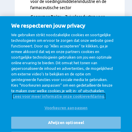
voor de voedingsmiddelenindustrie en de
farmaceutische sector
Consumer Dairy
– Zuivelproducten voor
dagelijks gebruik, zoals melk, yoghurt en vla
We respecteren jouw privacy
Dairy Essentials
– Basiszuivel zoals kaas, boter
We gebruiken strikt noodzakelijke cookies en soortgelijke
en melkpoeder
technologieën om ervoor te zorgen dat onze website goed
functioneert. Door op "Alles accepteren" te klikken, ga je
ermee akkoord dat wij en onze partners cookies en
Of het nu gaat om een flesje babyvoeding, een plak
soortgelijke technologieën gebruiken om jou een optimale
kaas of een ingrediënt voor medicijnen, onze zuivel
online ervaring te bieden. Dit omvat het tonen van
draagt bij aan een gezondere wereld.
gepersonaliseerde inhoud en advertenties, de mogelijkheid
om externe video’s te bekijken en de optie om
geïntegreerde functies voor sociale media te gebruiken.
Kies “Voorkeuren aanpassen” om een gedetailleerde keuze
te maken over welke cookies je wilt in- of uitschakelen.
Lees voor meer informatie onze cookieverklaring.
Voorkeuren aanpassen
@ Royal FrieslandCampina
Privacy beleid
Cookie beleid
Disclaimer
Cookie Settings
Afwijzen optioneel
Corporate Site