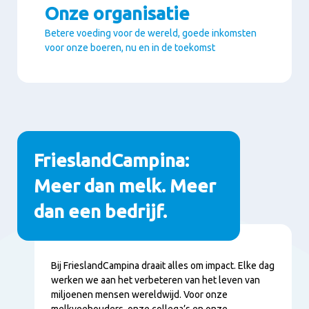
Onze organisatie
Betere voeding voor de wereld, goede inkomsten
voor onze boeren, nu en in de toekomst
Paragrafen
FrieslandCampina:
Meer dan melk. Meer
dan een bedrijf.
Inhoud
Bij FrieslandCampina draait alles om impact. Elke dag
werken we aan het verbeteren van het leven van
miljoenen mensen wereldwijd. Voor onze
melkveehouders, onze collega’s en onze