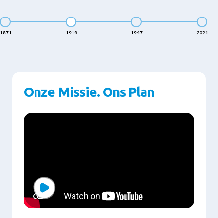
1871
1919
1947
2021
Onze Missie. Ons Plan