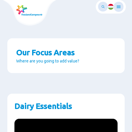
Ugrás
a
fő
rtalomra
Our Focus Areas
Where are you going to add value?
Paragraphs
Dairy Essentials