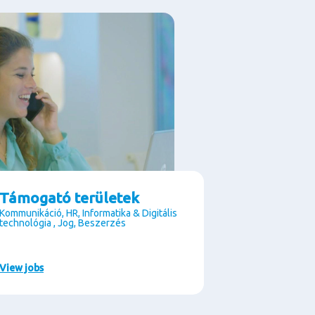
Támogató területek
Kommunikáció, HR, Informatika & Digitális
technológia , Jog, Beszerzés
View jobs