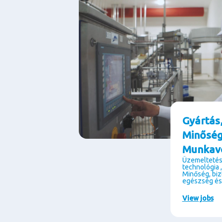
Gyártás
Minőség
Munkav
Üzemeltetés
technológia 
Minőség, bi
egészség és
View jobs