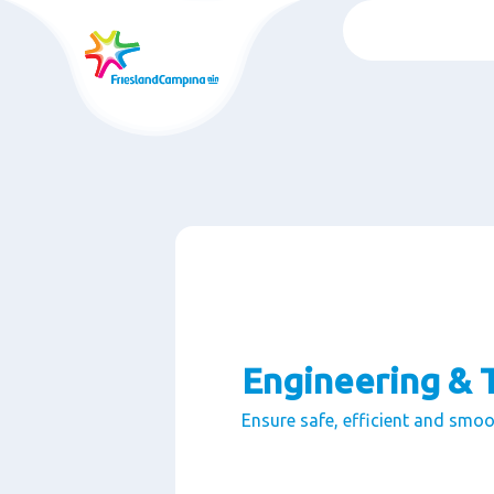
Ugrás
a
fő
artalomra
Engineering & 
Ensure safe, efficient and smoot