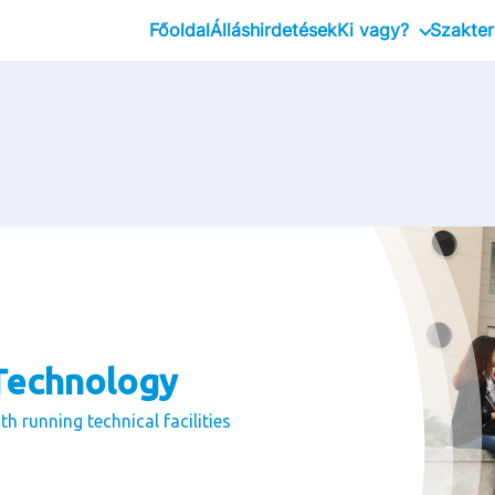
Főoldal
Álláshirdetések
Ki vagy?
Szakter
Friss diplomáso
Tapasztalattal 
Vezető
Technology
h running technical facilities