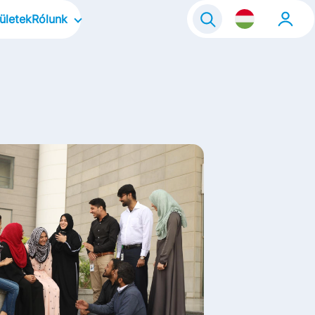
ületek
Rólunk
k
Rólunk
rendelkező
Kiemelt területeink
Kultúránk
Márkáink
Life@FrieslandCampina
Kontakt