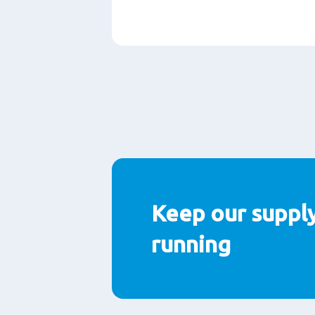
Paragraphs
Keep our supply
running