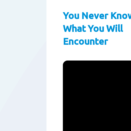
You Never Kno
What You Will
Encounter