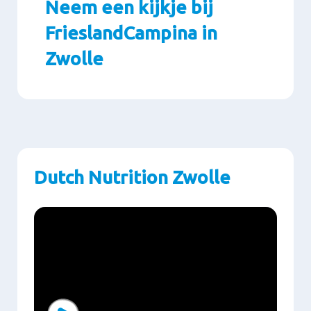
Neem een kijkje bij
FrieslandCampina in
Zwolle
Paragraphs
Dutch Nutrition Zwolle