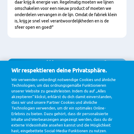
daar krijg ik energie van. Regelmatig moeten we lijnen
omschakelen voor een nieuw product of moeten we
onderdelen vervangen in de lijn. Omdat de fabriek klein
is, krijg je snel veel verantwoordelijkheden en is de
sfeer open en goed!"
Kom jij ons team in
Wir respektieren deine Privatsphäre.
Zwolle versterken?
Wir verwenden unbedingt notwendige Cookies und ähnliche
Technologien, um das ordnungsgemäße Funktionieren
unserer Website zu gewährleisten. Indem du auf „Alles
akzeptieren“ klickst, erklärst du dich damit einverstanden,
dass wir und unsere Partner Cookies und ähnliche
Bekijk de vacatures!
Technologien verwenden, um dir ein optimales Online-
Erlebnis zu bieten. Dazu gehört, dass dir personalisierte
Inhalte und Werbeanzeigen angezeigt werden, dass du dir
externe Videoinhalte ansehen kannst und die Möglichkeit
hast, eingebettete Social-Media-Funktionen zu nutzen.