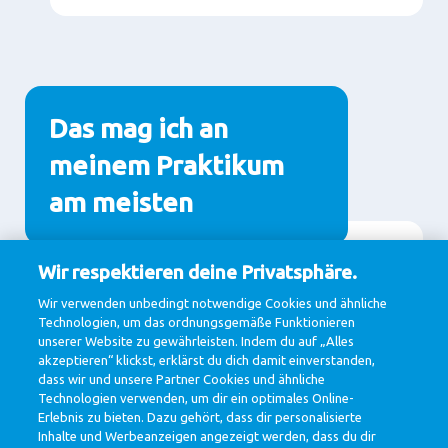
Das mag ich an
meinem Praktikum
am meisten
Wir respektieren deine Privatsphäre.
Inhalt
das freundschaftliche Verhältnis zwischen
allen Kollegen
Wir verwenden unbedingt notwendige Cookies und ähnliche
Technologien, um das ordnungsgemäße Funktionieren
viel kreative Freiheit
unserer Website zu gewährleisten. Indem du auf „Alles
akzeptieren“ klickst, erklärst du dich damit einverstanden,
Selbstständigkeit und Verantwortung ab Tag
dass wir und unsere Partner Cookies und ähnliche
eins
Technologien verwenden, um dir ein optimales Online-
weit gefächertes Angebot an
Erlebnis zu bieten. Dazu gehört, dass dir personalisierte
Weiterbildungsmöglichkeiten
Inhalte und Werbeanzeigen angezeigt werden, dass du dir