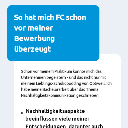
So hat mich FC schon
vor meiner
Bewerbung
überzeugt
Inhalt
Schon vor meinem Praktikum konnte mich das
Unternehmen begeistern - und das nicht nur mit
meinem Lieblings-Schokopudding von Optiwell. Ich
habe meine Bachelorarbeit über das Thema
Nachhaltigkeitskommunikation geschrieben.
Nachhaltigkeitsaspekte
beeinflussen viele meiner
Entscheidungen, darunter auch