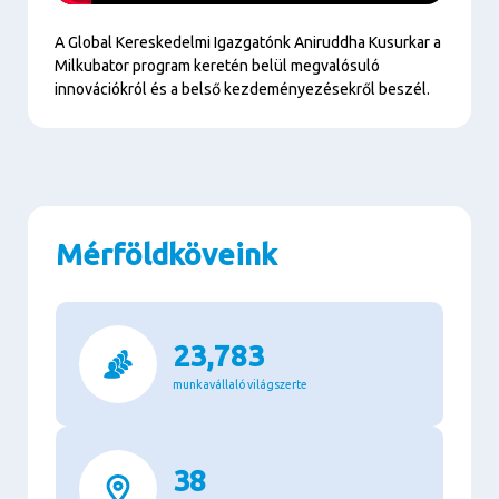
Play
A Global Kereskedelmi Igazgatónk Aniruddha Kusurkar a
Milkubator program keretén belül megvalósuló
innovációkról és a belső kezdeményezésekről beszél.
Mérföldköveink
23,783
munkavállaló világszerte
38