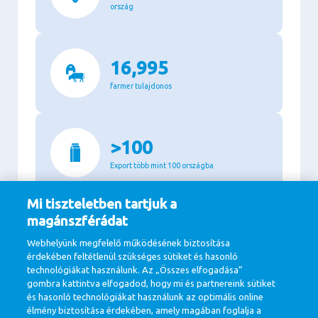
ország
16,995
farmer tulajdonos
>100
Export több mint 100 országba
Mi tiszteletben tartjuk a
magánszférádat
94%
Webhelyünk megfelelő működésének biztosítása
os zöldenergia felhasználás a termelésben
érdekében feltétlenül szükséges sütiket és hasonló
technológiákat használunk. Az „Összes elfogadása”
gombra kattintva elfogadod, hogy mi és partnereink sütiket
és hasonló technológiákat használunk az optimális online
11.1
élmény biztosítása érdekében, amely magában foglalja a