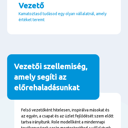
Vezető
Kamatoztasd tudásod egy olyan vállalatnál, amely
értéket teremt
Paragraphs
Vezetői szellemiség,
amely segíti az
előrehaladásunkat
Tartalom
Felső vezetőként hitelesen, inspirálva másokat és
az egyén, a csapat és az üzlet fejlődését szem előtt
tartva irányítunk. Role modellként a mindennapi
tevékenységek során megtestestíted a vállalatunk