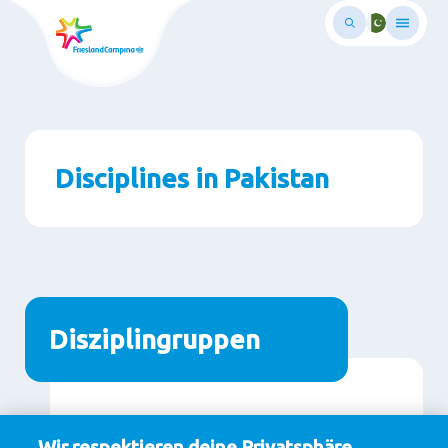
Wechsel
zum
auptinhalt
Disciplines in Pakistan
Disziplingruppen
Wir respektieren deine Privatsphäre.