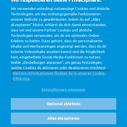
Wir verwenden unbedingt notwendige Cookies und ähnliche
Technologien, um das ordnungsgemäße Funktionieren
No discipline groups found!
unserer Website zu gewährleisten. Indem du auf „Alles
akzeptieren“ klickst, erklärst du dich damit einverstanden,
dass wir und unsere Partner Cookies und ähnliche
Technologien verwenden, um dir ein optimales Online-
Erlebnis zu bieten. Dazu gehört, dass dir personalisierte
Inhalte und Werbeanzeigen angezeigt werden, dass du dir
externe Videoinhalte ansehen kannst und die Möglichkeit
hast, eingebettete Social-Media-Funktionen zu nutzen.
@ Royal FrieslandCampina
Wähle „Einstellungen anpassen“, um genau festzulegen,
Datenschutzerklärung
Cookie-Richtlinie
Widerruf
welche Cookies du aktivieren oder deaktivieren möchtest.
Cookie Settings
Corporate Site
Weitere Informationen findest du in unserer Cookie-
Erklärung.
Einstellungen anpassen
Optional ablehnen
Stellenangebote
Alles akzeptieren