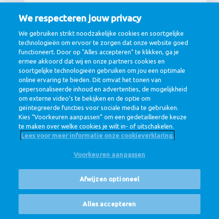
disciplines.
We respecteren jouw privacy
We gebruiken strikt noodzakelijke cookies en soortgelijke
technologieën om ervoor te zorgen dat onze website goed
functioneert. Door op "Alles accepteren" te klikken, ga je
ermee akkoord dat wij en onze partners cookies en
No discipline groups found!
soortgelijke technologieën gebruiken om jou een optimale
online ervaring te bieden. Dit omvat het tonen van
gepersonaliseerde inhoud en advertenties, de mogelijkheid
om externe video’s te bekijken en de optie om
geïntegreerde functies voor sociale media te gebruiken.
Kies “Voorkeuren aanpassen” om een gedetailleerde keuze
te maken over welke cookies je wilt in- of uitschakelen.
@ Royal FrieslandCampina
Lees voor meer informatie onze cookieverklaring.
Privacy beleid
Cookie beleid
Disclaimer
Cookie Settings
Corporate Site
Voorkeuren aanpassen
Afwijzen optioneel
Vacatures
Alles accepteren